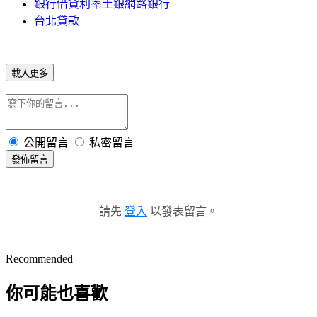
銀行借貸利率土銀網路銀行
台北貸款
載入更多
公開留言
私密留言
發佈留言
請先
登入
以發表留言。
Recommended
你可能也喜歡