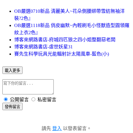
OB嚴選0710新品 清麗美人~花朵側腰綁帶雪紡無袖洋
裝?2色』
OB嚴選1118新品 俏皮幽默~內輕刷毛小怪獸造型圓領羅
紋上衣2色』
博客來網路書店-府城四匹狼之四小姐整翻惡老闆
博客來網路書店-虐世妖星31
賽先生科學玩具光能輻射計太陽風車-藍色(小)
載入更多
公開留言
私密留言
發佈留言
請先
登入
以發表留言。