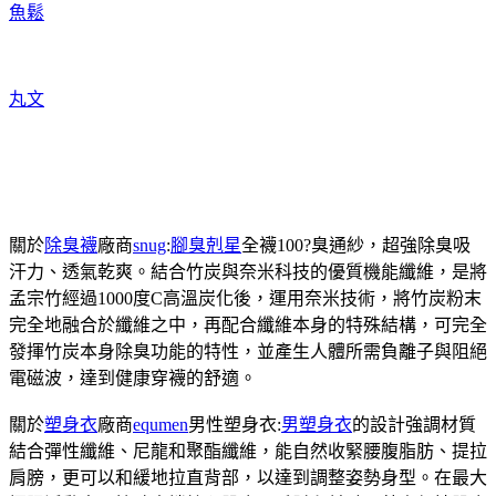
魚鬆
丸文
關於
除臭襪
廠商
snug
:
腳臭剋星
全襪100?臭通紗，超強除臭吸
汗力、透氣乾爽。結合竹炭與奈米科技的優質機能纖維，是將
孟宗竹經過1000度C高溫炭化後，運用奈米技術，將竹炭粉末
完全地融合於纖維之中，再配合纖維本身的特殊結構，可完全
發揮竹炭本身除臭功能的特性，並產生人體所需負離子與阻絕
電磁波，達到健康穿襪的舒適。
關於
塑身衣
廠商
equmen
男性塑身衣:
男塑身衣
的設計強調材質
結合彈性纖維、尼龍和聚酯纖維，能自然收緊腰腹脂肪、提拉
肩膀，更可以和緩地拉直背部，以達到調整姿勢身型。在最大