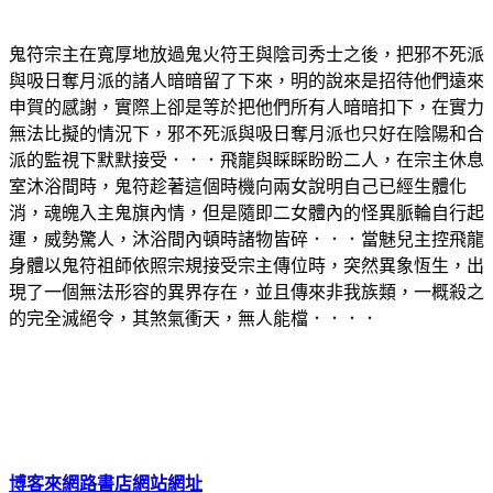
鬼符宗主在寬厚地放過鬼火符王與陰司秀士之後，把邪不死派
與吸日奪月派的諸人暗暗留了下來，明的說來是招待他們遠來
申賀的感謝，實際上卻是等於把他們所有人暗暗扣下，在實力
無法比擬的情況下，邪不死派與吸日奪月派也只好在陰陽和合
派的監視下默默接受．．．飛龍與睬睬盼盼二人，在宗主休息
室沐浴間時，鬼符趁著這個時機向兩女說明自己已經生體化
消，魂魄入主鬼旗內情，但是隨即二女體內的怪異脈輪自行起
運，威勢驚人，沐浴間內頓時諸物皆碎．．．當魅兒主控飛龍
身體以鬼符祖師依照宗規接受宗主傳位時，突然異象恆生，出
現了一個無法形容的異界存在，並且傳來非我族類，一概殺之
的完全滅絕令，其煞氣衝天，無人能檔．．．．
博客來網路書店網站網址