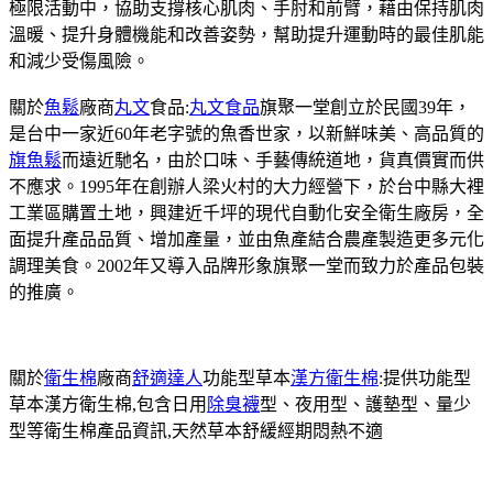
極限活動中，協助支撐核心肌肉、手肘和前臂，藉由保持肌肉
溫暖、提升身體機能和改善姿勢，幫助提升運動時的最佳肌能
和減少受傷風險。
關於
魚鬆
廠商
丸文
食品:
丸文食品
旗聚一堂創立於民國39年，
是台中一家近60年老字號的魚香世家，以新鮮味美、高品質的
旗魚鬆
而遠近馳名，由於口味、手藝傳統道地，貨真價實而供
不應求。1995年在創辦人梁火村的大力經營下，於台中縣大裡
工業區購置土地，興建近千坪的現代自動化安全衛生廠房，全
面提升產品品質、增加產量，並由魚產結合農產製造更多元化
調理美食。2002年又導入品牌形象旗聚一堂而致力於產品包裝
的推廣。
關於
衛生棉
廠商
舒適達人
功能型草本
漢方衛生棉
:提供功能型
草本漢方衛生棉,包含日用
除臭襪
型、夜用型、護墊型、量少
型等衛生棉產品資訊,天然草本舒緩經期悶熱不適