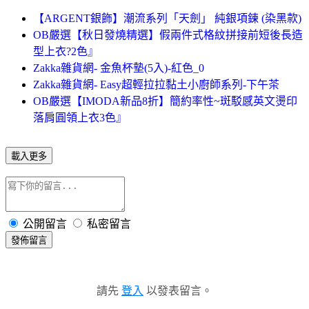
【ARGENT銀飾】潮流系列「天劍」 純銀項鍊 (染黑款)
OB嚴選【秋日發燒精選】假兩件式格紋拼接前短後長造
型上衣?2色』
Zakka雜貨網- 金魚杯墊(5入)-紅色_0
Zakka雜貨網- Easy超輕拉拉黏土小廚師系列-下午茶
OB嚴選【IMODA新品8折】簡約率性~斑駁感英文燙印
落肩圓領上衣3色』
載入更多
公開留言
私密留言
發佈留言
請先
登入
以發表留言。