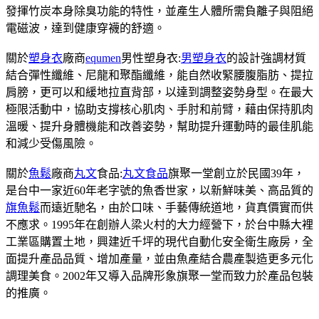
發揮竹炭本身除臭功能的特性，並產生人體所需負離子與阻絕
電磁波，達到健康穿襪的舒適。
關於
塑身衣
廠商
equmen
男性塑身衣:
男塑身衣
的設計強調材質
結合彈性纖維、尼龍和聚酯纖維，能自然收緊腰腹脂肪、提拉
肩膀，更可以和緩地拉直背部，以達到調整姿勢身型。在最大
極限活動中，協助支撐核心肌肉、手肘和前臂，藉由保持肌肉
溫暖、提升身體機能和改善姿勢，幫助提升運動時的最佳肌能
和減少受傷風險。
關於
魚鬆
廠商
丸文
食品:
丸文食品
旗聚一堂創立於民國39年，
是台中一家近60年老字號的魚香世家，以新鮮味美、高品質的
旗魚鬆
而遠近馳名，由於口味、手藝傳統道地，貨真價實而供
不應求。1995年在創辦人梁火村的大力經營下，於台中縣大裡
工業區購置土地，興建近千坪的現代自動化安全衛生廠房，全
面提升產品品質、增加產量，並由魚產結合農產製造更多元化
調理美食。2002年又導入品牌形象旗聚一堂而致力於產品包裝
的推廣。