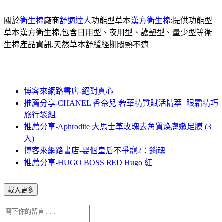
關於
衛生棉
廠商
舒適達人
功能型草本
漢方衛生棉
:提供功能型
草本漢方衛生棉,包含日用型、夜用型、護墊型、量少型等衛
生棉產品資訊,天然草本舒緩經期悶熱不適
博客來網路書店-絕對真心
推薦分享-CHANEL 香奈兒 奢華精質賦活精萃+眼霜精巧
旅行袋組
推薦分享-Aphrodite 大馬士革玫瑰去角質煥膚嫩足膜 (3
入)
博客來網路書店-娶個皇后不爭寵2：銷魂
推薦分享-HUGO BOSS RED Hugo 紅
載入更多