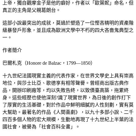
上帝，獨自觀摩金子是他的癖好，作者以「歐葉妮」命名，但
真正的主角是父親葛朗台。
這部小說最突出的成就，莫過於塑造了一位慳吝精明的資產階
級暴發戶形象，並且成為歐洲文學中不朽的四大吝嗇鬼典型之
一。
作者簡介
巴爾札克（Honore de Balzac，1799—1850）
十九世紀法國現實主義的代表作家，在世界文學史上具有崇高
地位，與莎士比亞、歌德享有相等聲譽。曾經商出版古典作
品，開辦印刷廠等，均以失敗告終，以致債臺高築，拖累終
身。這些經歷也使他深刻?識了現實世界，為日後的創作打下
了厚實的生活基礎，對於作品中鮮明細膩的人性刻劃，實有莫
大幫助。最著名的作品《人間喜劇》，以九十多部小說、二千
四百多個人物的宏大規模，生動地再現了十九世紀上半葉的法
國社會，被譽為「社會百科全書」。