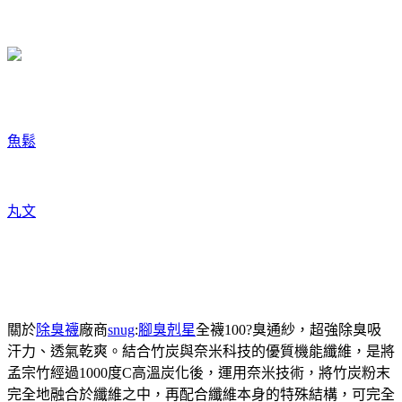
魚鬆
丸文
關於
除臭襪
廠商
snug
:
腳臭剋星
全襪100?臭通紗，超強除臭吸
汗力、透氣乾爽。結合竹炭與奈米科技的優質機能纖維，是將
孟宗竹經過1000度C高溫炭化後，運用奈米技術，將竹炭粉末
完全地融合於纖維之中，再配合纖維本身的特殊結構，可完全