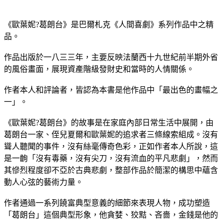
《歐葉妮?葛朗台》是巴爾札克《人間喜劇》系列作品中之精
品。
作品出版於一八三三年，主要反映法蘭西十九世紀前半期外省
的風俗畫面，展現資產階級發財史和當時的人情關係。
作者本人和評論者，皆認為本書是他作品中「最出色的畫幅之
一」。
《歐葉妮?葛朗台》的故事是在家庭內部日常生活中展開，由
葛朗台一家、侄兒夏爾和歐葉妮的追求者三條線索組成。沒有
聳人聽聞的事件，沒有絲毫傳奇色彩，正如作者本人所說，這
是一齣「沒有毒藥，沒有尖刀，沒有流血的平凡悲劇」，然而
其慘烈程度卻不亞於古典悲劇，整部作品於簡潔的構思中蘊含
動人心弦的藝術力量。
作者通過一系列饒富典型意義的細節來表現人物，成功塑造
「葛朗台」這個典型形象，他貪婪、狡黠、吝嗇，金錢是他的