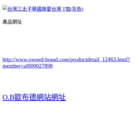
產品網址
http://www.owned-brand.com/productdetail_12463.html
?
member=af000027898
O.B歐布德網站網址