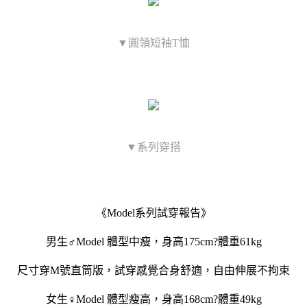
▼圓領短袖T恤
▼系列穿搭
《Model系列試穿報告》
男生♂Model 體型中瘦，身高175cm?體重61kg
尺寸穿M號直筒版，試穿感覺合身舒適，自由伸展不拘束
女生♀Model 體型瘦高，身高168cm?體重49kg