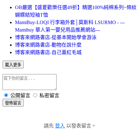
OB嚴選【盛夏歡樂任選49折】精選100%純棉系列~條紋
蝴蝶結短袖T恤
MamiBuy-LOQI 行李箱外套│莫斯科 LSURMO - ---
Mamibuy 華人第一嬰兒用品推薦網站---
博客來網路書店-從基本開始學會游泳
博客來網路書店-動物在說什麼
博客來網路書店-自己蓋紅毛城
載入更多
公開留言
私密留言
發佈留言
請先
登入
以發表留言。