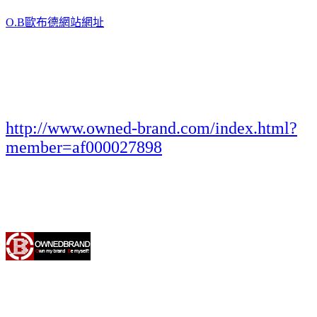
O.B歐布德網站網址
http://www.owned-brand.com/index.html?
member=af000027898