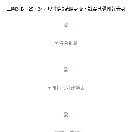
三圍34B、25、34，尺寸穿S號腰身版，試穿感覺剛好合身
▼特色推薦
▼長袖尺寸建議表