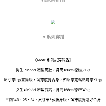
▼圓領長袖T恤
▼系列穿搭
《Model系列試穿報告》
男生♂Model 體型高壯，身高180cm?體重71kg
尺寸穿L號直筒版，試穿感覺合身，如想穿寬鬆點可穿XL號
女生♀Model 體型瘦高，身高168cm?體重49kg
三圍34B、25、34，尺寸穿S號腰身版，試穿感覺剛好合身