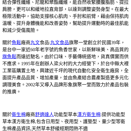
結合彈性纖維、尼龍和聚酯纖維，能自然收緊腰腹脂肪、提拉
肩膀，更可以和緩地拉直背部，以達到調整姿勢身型。在最大
極限活動中，協助支撐核心肌肉、手肘和前臂，藉由保持肌肉
溫暖、提升身體機能和改善姿勢，幫助提升運動時的最佳肌能
和減少受傷風險。
關於
魚鬆
廠商
丸文
食品:
丸文食品
旗聚一堂創立於民國39年，
是台中一家近60年老字號的魚香世家，以新鮮味美、高品質的
旗魚鬆
而遠近馳名，由於口味、手藝傳統道地，貨真價實而供
不應求。1995年在創辦人梁火村的大力經營下，於台中縣大裡
工業區購置土地，興建近千坪的現代自動化安全衛生廠房，全
面提升產品品質、增加產量，並由魚產結合農產製造更多元化
調理美食。2002年又導入品牌形象旗聚一堂而致力於產品包裝
的推廣。
關於
衛生棉
廠商
舒適達人
功能型草本
漢方衛生棉
:提供功能型
草本漢方衛生棉,包含日用型、夜用型、護墊型、量少型等衛
生棉產品資訊,天然草本舒緩經期悶熱不適