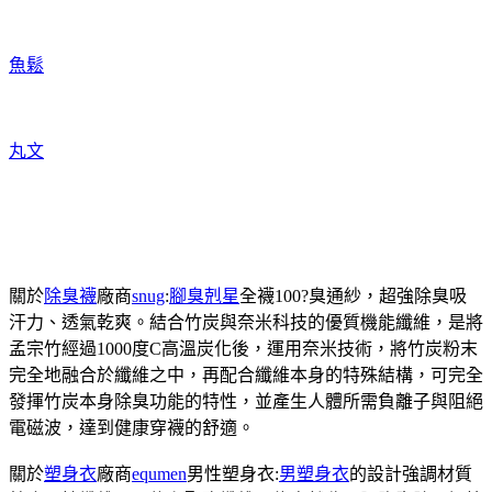
魚鬆
丸文
關於
除臭襪
廠商
snug
:
腳臭剋星
全襪100?臭通紗，超強除臭吸
汗力、透氣乾爽。結合竹炭與奈米科技的優質機能纖維，是將
孟宗竹經過1000度C高溫炭化後，運用奈米技術，將竹炭粉末
完全地融合於纖維之中，再配合纖維本身的特殊結構，可完全
發揮竹炭本身除臭功能的特性，並產生人體所需負離子與阻絕
電磁波，達到健康穿襪的舒適。
關於
塑身衣
廠商
equmen
男性塑身衣:
男塑身衣
的設計強調材質