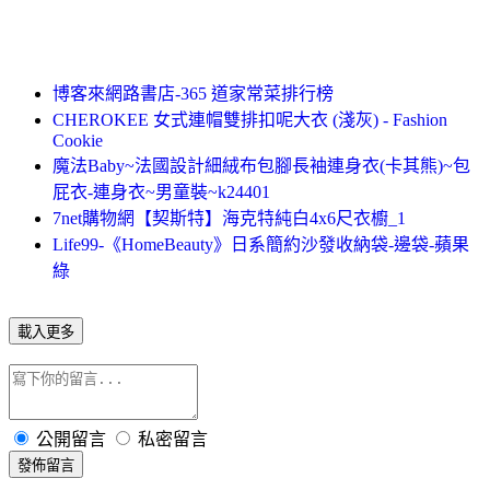
博客來網路書店-365 道家常菜排行榜
CHEROKEE 女式連帽雙排扣呢大衣 (淺灰) - Fashion
Cookie
魔法Baby~法國設計細絨布包腳長袖連身衣(卡其熊)~包
屁衣-連身衣~男童裝~k24401
7net購物網【契斯特】海克特純白4x6尺衣櫥_1
Life99-《HomeBeauty》日系簡約沙發收納袋-邊袋-蘋果
綠
載入更多
公開留言
私密留言
發佈留言