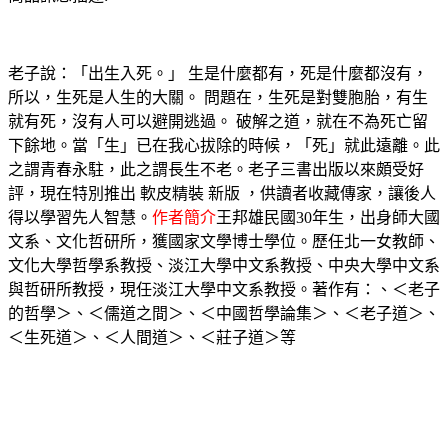
老子說：「出生入死。」 生是什麼都有，死是什麼都沒有，
所以，生死是人生的大關。 問題在，生死是對雙胞胎，有生
就有死，沒有人可以避開逃過。 破解之道，就在不為死亡留
下餘地。當「生」已在我心拔除的時候，「死」就此遠離。此
之謂青春永駐，此之謂長生不老。老子三書出版以來頗受好
評，現在特別推出 軟皮精裝 新版 ，供讀者收藏傳家，讓後人
得以學習先人智慧。
作者簡介
王邦雄民國30年生，出身師大國
文系、文化哲研所，獲國家文學博士學位。歷任北一女教師、
文化大學哲學系教授、淡江大學中文系教授、中央大學中文系
與哲研所教授，現任淡江大學中文系教授。著作有：、＜老子
的哲學＞、＜儒道之間＞、＜中國哲學論集＞、＜老子道＞、
＜生死道＞、＜人間道＞、＜莊子道＞等